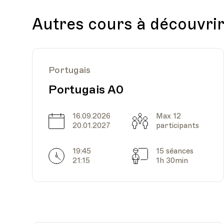
Autres cours à découvri
Portugais
Portugais A0
16.09.2026
Max 12
Date
Capacité
20.01.2027
participants
19:45
15 séances
Horarires
Séances
21:15
1h 30min