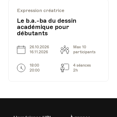
Expression créatrice
Le b.a.-ba du dessin
académique pour
débutants
26.10.2026
Max 10
Date
Capacité
16.11.2026
participants
18:00
4 séances
Horarires
Séances
20:00
2h