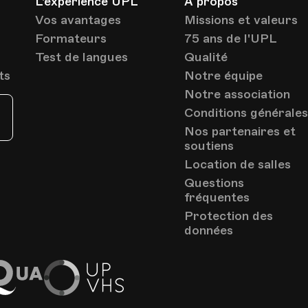
L'expérience UPL
À propos
Vos avantages
Missions et valeurs
Formateurs
75 ans de l'UPL
Test de langues
Qualité
ts
Notre équipe
Notre association
Conditions générale
Nos partenaires et
soutiens
Location de salles
Questions
fréquentes
Protection des
données
EduQua
Up
VHS