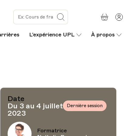
Panier
Mon
Rechercher
com
arrières
L’expérience UPL
À propos
Date
Du 3 au 4 juillet
Dernière session
2023
Formatrice