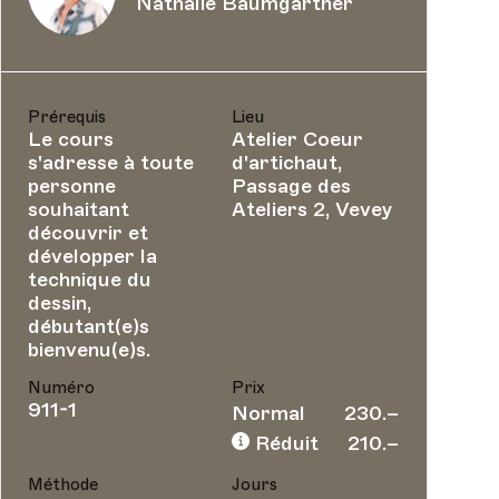
Nathalie Baumgartner
Prérequis
Lieu
Le cours
Atelier Coeur
s'adresse à toute
d'artichaut,
personne
Passage des
souhaitant
Ateliers 2, Vevey
découvrir et
développer la
technique du
dessin,
débutant(e)s
bienvenu(e)s.
Numéro
Prix
911-1
Normal
230.–
Réduit
210.–
Méthode
Jours