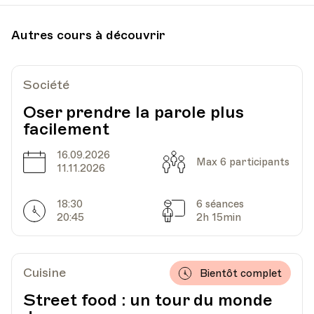
Date
Heure
09.08.2021
09.00
Autres cours à découvrir
Atelier Tournesol, Chemin de Villars 16,
Lieu
Bussigny
Société
Oser prendre la parole plus
facilement
Date
Heure
10.08.2021
09.00
16.09.2026
Date
Capacité
Max 6 participants
Atelier Tournesol, Chemin de Villars 16,
11.11.2026
Lieu
Bussigny
18:30
6 séances
Horarires
Séances
20:45
2h 15min
Date
Heure
11.08.2021
09.00
Cuisine
Bientôt complet
Atelier Tournesol, Chemin de Villars 16,
Lieu
Bussigny
Street food : un tour du monde