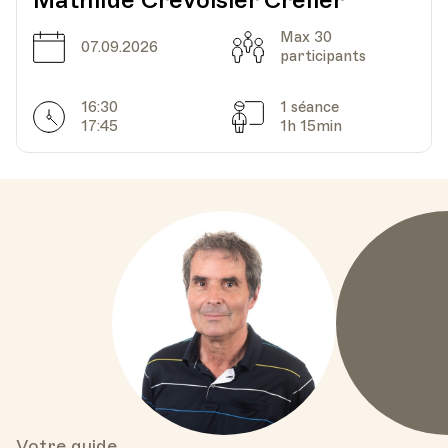
Mathilde Crevoisier Crelier
Max 30
Date
Capacité
07.09.2026
participants
16:30
1 séance
Horarires
Séances
17:45
1h 15min
Votre guide