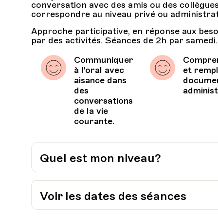
conversation avec des amis ou des collègues
correspondre au niveau privé ou administrat
Approche participative, en réponse aux besoi
par des activités. Séances de 2h par samedi.
Communiquer
Compre
à l'oral avec
et rempl
aisance dans
docume
des
administ
conversations
de la vie
courante.
Quel est mon niveau?
J’évalue moi-même mon niveau:
Grille pour l’auto-évaluation du CECR
Voir les dates des séances