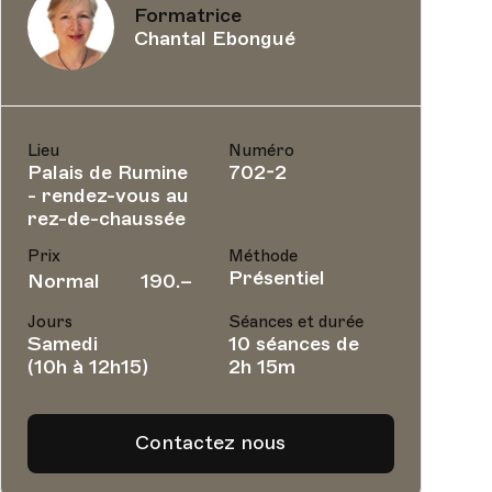
Formatrice
Chantal Ebongué
Lieu
Numéro
Palais de Rumine
702-2
- rendez-vous au
rez-de-chaussée
Prix
Méthode
Présentiel
Normal
190.–
Jours
Séances et durée
Samedi
10 séances de
(10h à 12h15)
2h 15m
Contactez nous