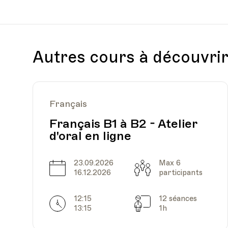
Je passe un test à l’Université Populaire 
Date
Heure
13.04.2024
10.00
Découvrir
Ajouter au panier (CHF 15.-)
Autres cours à découvri
Français
Date
Heure
20.04.2024
10.00
Français B1 à B2 - Atelier
d'oral en ligne
23.09.2026
Max 6
Date
Capacité
16.12.2026
participants
12:15
12 séances
Horarires
Séances
Date
Heure
27.04.2024
10.00
13:15
1h