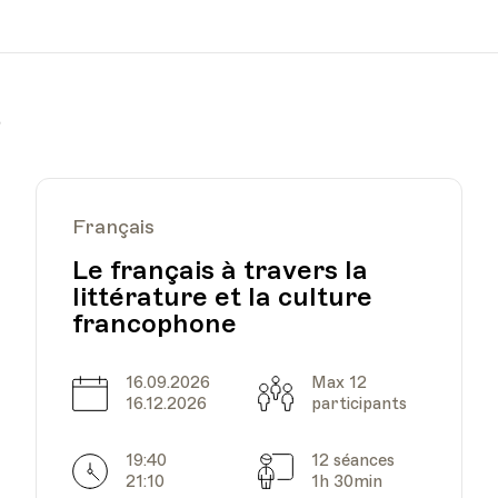
de Lausanne:
Palais de Rumine -
rendez-vous au rez-de-
Lieu
chaussée
Lausanne
r
Français
Palais de Rumine -
rendez-vous au rez-de-
Lieu
Le français à travers la
chaussée
Lausanne
littérature et la culture
francophone
16.09.2026
Max 12
Date
Capacité
16.12.2026
participants
Palais de Rumine -
rendez-vous au rez-de-
Lieu
19:40
12 séances
chaussée
Horarires
Séances
21:10
1h 30min
Lausanne