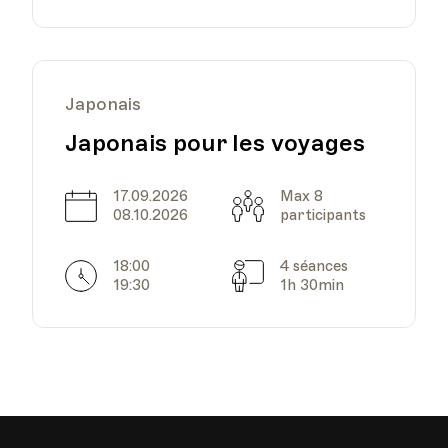
Japonais
Palais de Rumine -
rendez-vous au rez-de-
Lieu
Japonais pour les voyages
chaussée
Lausanne
17.09.2026
Max 8
Date
Capacité
08.10.2026
participants
18:00
4 séances
Horarires
Séances
Palais de Rumine -
19:30
1h 30min
rendez-vous au rez-de-
Lieu
chaussée
Lausanne