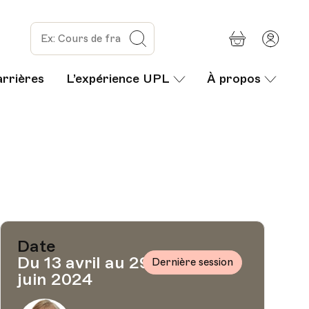
Panier
Mon
Rechercher
com
arrières
L’expérience UPL
À propos
Date
Du 13 avril au 29
Dernière session
juin 2024