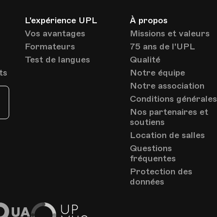
Palais de Rumine -
rendez-vous au rez-de-
Lieu
L'expérience UPL
À propos
chaussée
Lausanne
Vos avantages
Missions et valeurs
Formateurs
75 ans de l'UPL
Test de langues
Qualité
ts
Notre équipe
Notre association
Palais de Rumine -
rendez-vous au rez-de-
Conditions générale
Lieu
chaussée
Nos partenaires et
Lausanne
soutiens
Location de salles
Questions
fréquentes
Palais de Rumine -
Protection des
rendez-vous au rez-de-
données
Lieu
chaussée
Lausanne
EduQua
Up