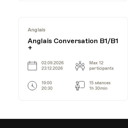
Anglais
Date
Heure
04.05.2024
10.00
Anglais Conversation B1/B1
+
02.09.2026
Max 12
Date
Capacité
23.12.2026
participants
19:00
15 séances
Horarires
Séances
Date
Heure
25.05.2024
10.00
20:30
1h 30min