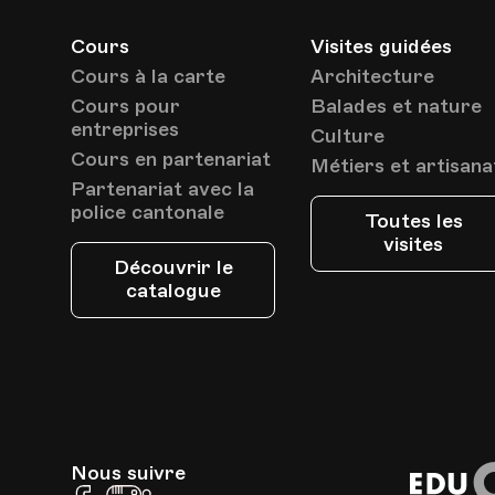
Date
Heure
01.06.2024
10.00
Cours
Visites guidées
Cours à la carte
Architecture
Cours pour
Balades et nature
entreprises
Culture
Cours en partenariat
Métiers et artisana
Partenariat avec la
police cantonale
Toutes les
Date
Heure
08.06.2024
10.00
visites
Découvrir le
catalogue
Date
Heure
15.06.2024
10.00
Nous suivre