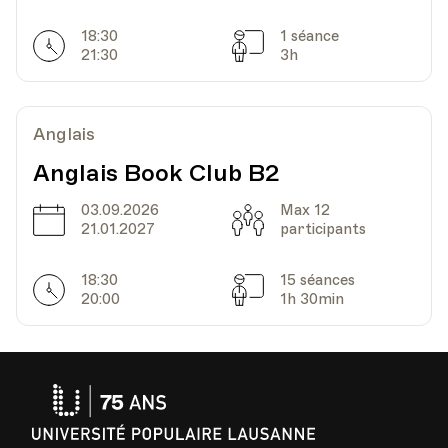
18:30
1 séance
Horarires
Séances
Date
Heure
29.11.2023
12.30
21:30
3h
UPL - Université populaire de Lausanne -
Lieu
Escaliers du Marché 2, Lausanne
Anglais
Anglais Book Club B2
Date
Heure
06.12.2023
12.30
03.09.2026
Max 12
Date
Capacité
21.01.2027
participants
UPL - Université populaire de Lausanne -
Lieu
18:30
15 séances
Escaliers du Marché 2, Lausanne
Horarires
Séances
20:00
1h 30min
Université
Populaire