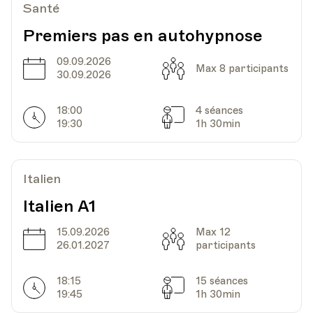
Santé
UPL - Université populaire de Lausanne -
Premiers pas en autohypnose
Lieu
Escaliers du Marché 2, Lausanne
09.09.2026
Date
Capacité
Max 8 participants
30.09.2026
Date
Heure
11.10.2023
12.30
18:00
4 séances
Horarires
Séances
19:30
1h 30min
UPL - Université populaire de Lausanne -
Lieu
Escaliers du Marché 2, Lausanne
Italien
Italien A1
Date
Heure
01.11.2023
12.30
15.09.2026
Max 12
Date
Capacité
26.01.2027
participants
UPL - Université populaire de Lausanne -
Lieu
Escaliers du Marché 2, Lausanne
18:15
15 séances
Horarires
Séances
19:45
1h 30min