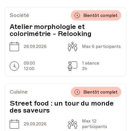
Date
Heure
08.11.2023
12.30
Société
Bientôt complet
UPL - Université populaire de Lausanne -
Lieu
Atelier morphologie et
Escaliers du Marché 2, Lausanne
colorimétrie - Relooking
Date
Capacité
26.09.2026
Max 6 participants
Date
Heure
15.11.2023
12.30
09:00
1 séance
Horarires
Séances
12:00
UPL - Université populaire de Lausanne -
3h
Lieu
Escaliers du Marché 2, Lausanne
Cuisine
Bientôt complet
Date
Heure
22.11.2023
12.30
Street food : un tour du monde
des saveurs
UPL - Université populaire de Lausanne -
Lieu
Escaliers du Marché 2, Lausanne
Max 12
Date
Capacité
29.09.2026
participants