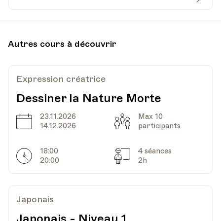
Date
Heure
02.05.2026
09.00
Autres cours à découvrir
UPL - Université populaire de Lausanne -
Lieu
Escaliers du Marché 2, Lausanne
Expression créatrice
Dessiner la Nature Morte
23.11.2026
Max 10
Date
Capacité
14.12.2026
participants
18:00
4 séances
Horarires
Séances
20:00
2h
Japonais
Japonais - Niveau 1