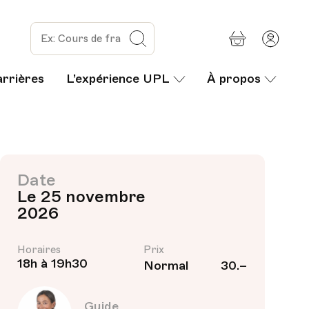
Panier
Mon
Rechercher
com
arrières
L’expérience UPL
À propos
Date
Le 25 novembre
2026
Horaires
Prix
18h à 19h30
Normal
30.–
Guide