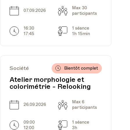
Max 30
Date
Capacité
07.09.2026
participants
16:30
1 séance
Horarires
Séances
17:45
1h 15min
Société
Bientôt complet
Atelier morphologie et
colorimétrie - Relooking
Max 6
Date
Capacité
26.09.2026
participants
09:00
1 séance
Horarires
Séances
12:00
3h