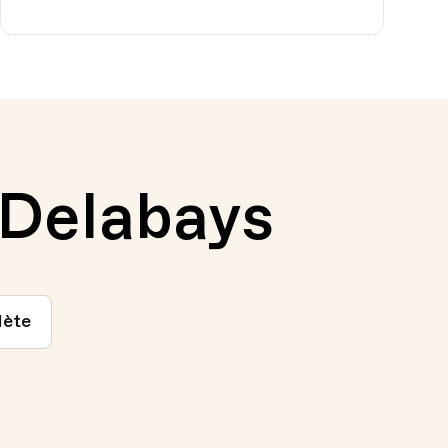
 Delabays
lète