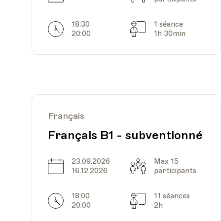
18:30
1 séance
Horarires
Séances
20:00
1h 30min
Français
Français B1 - subventionné
23.09.2026
Max 15
Date
Capacité
16.12.2026
participants
18:00
11 séances
Horarires
Séances
20:00
2h