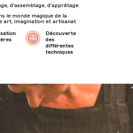
age, d'assemblage, d'apprêtage.
ns le monde magique de la
art, imagination et artisanat.
isation
Découverte
ières
des
différentes
techniques