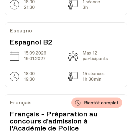
18:30
1 séance
Chemin de Beau-Rivage 2
Horarires
Séances
21:30
3h
Date
Heure
14.07.2021
17.00
Espagnol
Espagnol B2
CPO - Centre Pluriculturel d'Ouchy
Lieu
Lausanne
15.09.2026
Max 12
Chemin de Beau-Rivage 2
Date
Capacité
19.01.2027
participants
18:00
15 séances
Horarires
Séances
19:30
1h 30min
Date
Heure
15.07.2021
17.00
CPO - Centre Pluriculturel d'Ouchy
Français
Lieu
Lausanne
Bientôt complet
Chemin de Beau-Rivage 2
Français - Préparation au
concours d'admission à
l'Académie de Police