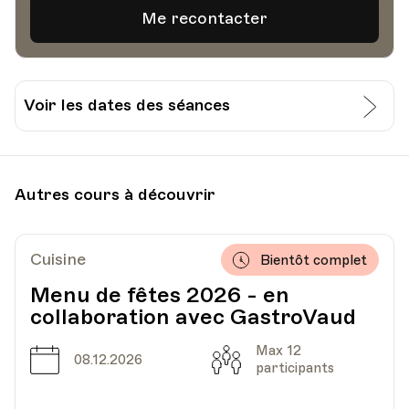
Voir les dates des séances
Date
Heure
12.07.2021
17.00
Autres cours à découvrir
CPO - Centre Pluriculturel d'Ouchy
Lieu
Lausanne
Chemin de Beau-Rivage 2
Cuisine
Bientôt complet
Menu de fêtes 2026 - en
collaboration avec GastroVaud
Date
Heure
13.07.2021
17.00
Max 12
Date
Capacité
08.12.2026
participants
CPO - Centre Pluriculturel d'Ouchy
Lieu
Lausanne