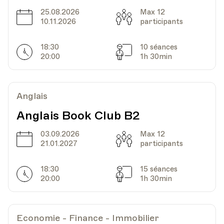
Date
Heure
16.07.2021
17.00
25.08.2026
Max 12
Date
Capacité
10.11.2026
participants
CPO - Centre Pluriculturel d'Ouchy
Lieu
Lausanne
18:30
10 séances
Chemin de Beau-Rivage 2
Horarires
Séances
20:00
1h 30min
Anglais
Anglais Book Club B2
03.09.2026
Max 12
Date
Capacité
21.01.2027
participants
18:30
15 séances
Horarires
Séances
20:00
1h 30min
Economie - Finance - Immobilier