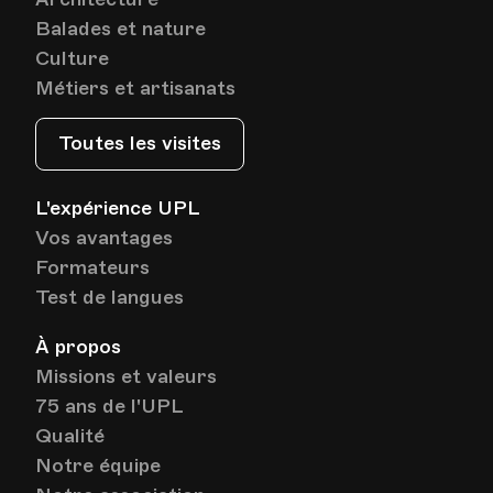
Balades et nature
Culture
HEP - Haute Ecole Pédagogique - Salle 725
Lieu
1005, Lausanne
Métiers et artisanats
Av. de Cour 33
Toutes les visites
Date
Heure
29.01.2025
19.30
L'expérience UPL
Vos avantages
HEP - Haute Ecole Pédagogique - Salle 725
Formateurs
Lieu
1005, Lausanne
Test de langues
Av. de Cour 33
À propos
Missions et valeurs
Date
Heure
05.02.2025
19.30
75 ans de l'UPL
Qualité
HEP - Haute Ecole Pédagogique - Salle 725
Notre équipe
Lieu
1005, Lausanne