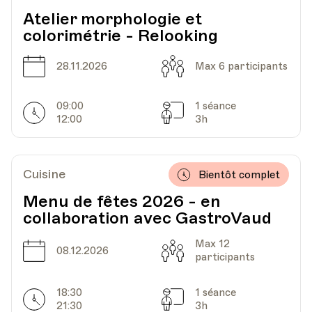
Atelier morphologie et
colorimétrie - Relooking
HEP - Haute Ecole Pédagogique - Salle 725
Lieu
1005, Lausanne
Date
Capacité
28.11.2026
Max 6 participants
Av. de Cour 33
09:00
1 séance
Horarires
Séances
12:00
3h
Date
Heure
06.11.2024
19.30
HEP - Haute Ecole Pédagogique - Salle 725
Cuisine
Bientôt complet
Lieu
1005, Lausanne
Av. de Cour 33
Menu de fêtes 2026 - en
collaboration avec GastroVaud
Max 12
Date
Heure
13.11.2024
19.30
Date
Capacité
08.12.2026
participants
HEP - Haute Ecole Pédagogique - Salle 725
18:30
1 séance
Horarires
Séances
Lieu
1005, Lausanne
21:30
3h