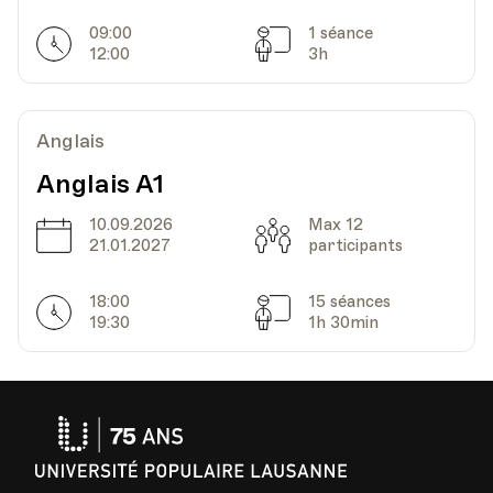
09:00
1 séance
Horarires
Séances
12:00
3h
HEP - Haute Ecole Pédagogique - Salle 725
Lieu
1005, Lausanne
Av. de Cour 33
Anglais
Anglais A1
Date
Heure
11.12.2024
19.30
10.09.2026
Max 12
Date
Capacité
21.01.2027
participants
HEP - Haute Ecole Pédagogique - Salle 725
Lieu
1005, Lausanne
Av. de Cour 33
18:00
15 séances
Horarires
Séances
19:30
1h 30min
Date
Heure
18.12.2024
19.30
Université
HEP - Haute Ecole Pédagogique - Salle 725
Populaire
Lieu
1005, Lausanne