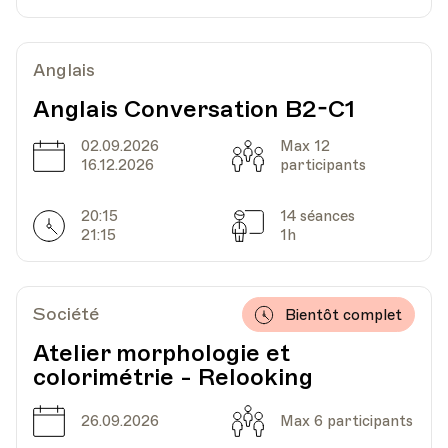
Av. de Cour 33
Anglais
Date
Heure
20.11.2024
19.30
Anglais Conversation B2-C1
02.09.2026
HEP - Haute Ecole Pédagogique - Salle 725
Max 12
Date
Capacité
Lieu
16.12.2026
1005, Lausanne
participants
Av. de Cour 33
20:15
14 séances
Horarires
Séances
21:15
1h
Date
Heure
27.11.2024
19.30
Société
Bientôt complet
HEP - Haute Ecole Pédagogique - Salle 725
Lieu
1005, Lausanne
Atelier morphologie et
Av. de Cour 33
colorimétrie - Relooking
Date
Capacité
26.09.2026
Max 6 participants
Date
Heure
04.12.2024
19.30