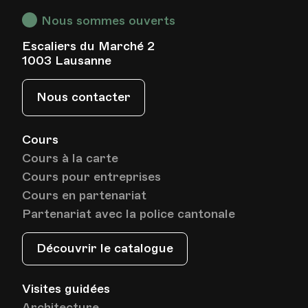
Av. de Cour 33
Lausanne
Nous sommes ouverts
Escaliers du Marché 2
1003 Lausanne
Date
Heure
08.01.2025
19.30
Nous contacter
HEP - Haute Ecole Pédagogique - Salle 725
Lieu
1005, Lausanne
Av. de Cour 33
Cours
Cours à la carte
Cours pour entreprises
Date
Heure
15.01.2025
19.30
Cours en partenariat
Partenariat avec la police cantonale
HEP - Haute Ecole Pédagogique - Salle 725
Lieu
1005, Lausanne
Découvrir le catalogue
Av. de Cour 33
Visites guidées
Architecture
Date
Heure
22.01.2025
19.30