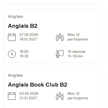
Date
Heure
19.11.2025
12.30
Anglais
UPL - Université populaire de Lausanne -
Lieu
Escaliers du Marché 2, Lausanne
Anglais B2
07.09.2026
Max 12
Date
Capacité
18.01.2027
participants
Date
Heure
26.11.2025
12.30
18:00
15 séances
Horarires
Séances
19:30
1h 30min
UPL - Université populaire de Lausanne -
Lieu
Escaliers du Marché 2, Lausanne
Anglais
Date
Heure
03.12.2025
12.30
Anglais Book Club B2
03.09.2026
Max 12
Date
UPL - Université populaire de Lausanne -
Capacité
Lieu
21.01.2027
participants
Escaliers du Marché 2, Lausanne