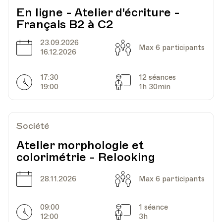
En ligne - Atelier d'écriture -
Français B2 à C2
UPL - Université populaire de Lausanne -
Lieu
Escaliers du Marché 2, Lausanne
23.09.2026
Date
Capacité
Max 6 participants
16.12.2026
Date
Heure
05.11.2025
12.30
17:30
12 séances
Horarires
Séances
19:00
1h 30min
UPL - Université populaire de Lausanne -
Lieu
Escaliers du Marché 2, Lausanne
Société
Atelier morphologie et
Date
Heure
12.11.2025
12.30
colorimétrie - Relooking
Date
Capacité
28.11.2026
Max 6 participants
UPL - Université populaire de Lausanne -
Lieu
Escaliers du Marché 2, Lausanne
09:00
1 séance
Horarires
Séances
12:00
3h