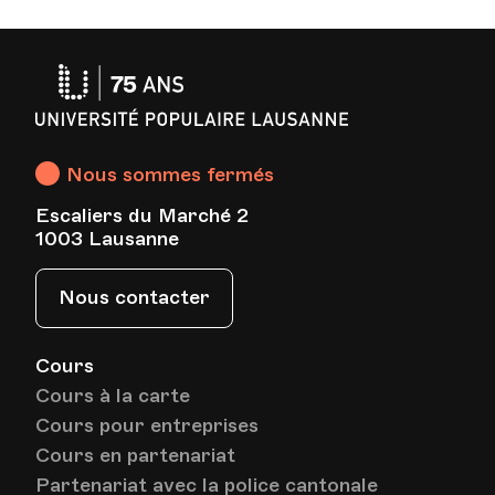
Date
Heure
30.04.2024
19.30
HEP - Haute Ecole Pédagogique - Salle 720
Université
Lieu
1005, Lausanne
Av. de Cour 33
Populaire
Lausanne
Nous sommes fermés
Date
Heure
07.05.2024
19.30
Escaliers du Marché 2
1003 Lausanne
HEP - Haute Ecole Pédagogique - Salle 720
Lieu
1005, Lausanne
Nous contacter
Av. de Cour 33
Cours
Cours à la carte
Date
Heure
14.05.2024
19.30
Cours pour entreprises
Cours en partenariat
HEP - Haute Ecole Pédagogique - Salle 720
Lieu
1005, Lausanne
Partenariat avec la police cantonale