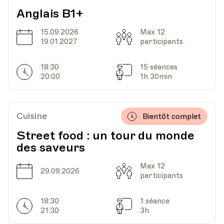
Av. de Cour 33
Anglais B1+
15.09.2026
Max 12
Date
Capacité
19.01.2027
participants
Date
Heure
16.04.2024
19.30
18:30
15 séances
Horarires
Séances
HEP - Haute Ecole Pédagogique - Salle 720
20:00
1h 30min
Lieu
1005, Lausanne
Av. de Cour 33
Cuisine
Bientôt complet
Street food : un tour du monde
Date
Heure
23.04.2024
19.30
des saveurs
HEP - Haute Ecole Pédagogique - Salle 720
Max 12
Date
Capacité
29.09.2026
Lieu
1005, Lausanne
participants
Av. de Cour 33
18:30
1 séance
Horarires
Séances
21:30
3h