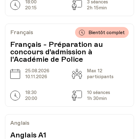
18:00
3 séances
Av. de Cour 33
Horarires
Séances
20:15
2h 15min
Date
Heure
27.02.2024
19.30
Français
Bientôt complet
Français - Préparation au
HEP - Haute Ecole Pédagogique - Salle 720
concours d'admission à
Lieu
1005, Lausanne
l'Académie de Police
Av. de Cour 33
25.08.2026
Max 12
Date
Capacité
10.11.2026
participants
Date
Heure
05.03.2024
19.30
18:30
10 séances
Horarires
Séances
20:00
1h 30min
HEP - Haute Ecole Pédagogique - Salle 720
Lieu
1005, Lausanne
Av. de Cour 33
Anglais
Anglais A1