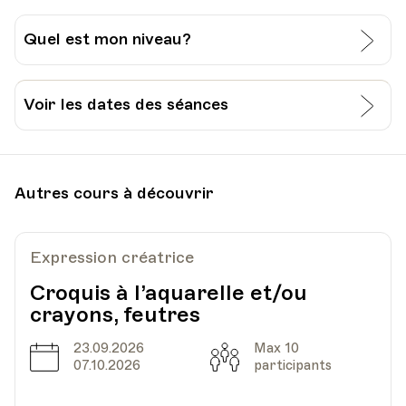
Quel est mon niveau?
J’évalue moi-même mon niveau:
Voir les dates des séances
Grille pour l’auto-évaluation du CECR
Date
Heure
06.02.2024
19.30
Je passe un test à l’Université Populaire de
Autres cours à découvrir
Lausanne:
HEP - Haute Ecole Pédagogique - Salle 720
Lieu
1005, Lausanne
Découvrir
Ajouter au panier (CHF 15.-)
Av. de Cour 33
Expression créatrice
Croquis à l’aquarelle et/ou
crayons, feutres
Date
Heure
20.02.2024
19.30
23.09.2026
Max 10
Date
Capacité
07.10.2026
participants
HEP - Haute Ecole Pédagogique - Salle 720
Lieu
1005, Lausanne