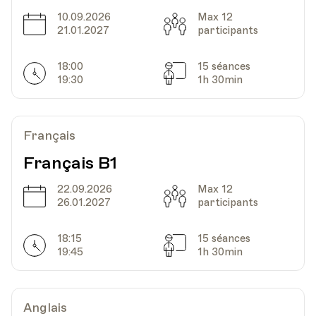
Date
Heure
12.03.2024
19.30
10.09.2026
Max 12
Date
Capacité
21.01.2027
participants
HEP - Haute Ecole Pédagogique - Salle 720
Lieu
1005, Lausanne
18:00
15 séances
Av. de Cour 33
Horarires
Séances
19:30
1h 30min
Date
Heure
19.03.2024
19.30
Français
Français B1
HEP - Haute Ecole Pédagogique - Salle 720
Lieu
1005, Lausanne
22.09.2026
Max 12
Av. de Cour 33
Date
Capacité
26.01.2027
participants
18:15
15 séances
Horarires
Séances
19:45
1h 30min
Date
Heure
26.03.2024
19.30
HEP - Haute Ecole Pédagogique - Salle 720
Anglais
Lieu
1005, Lausanne