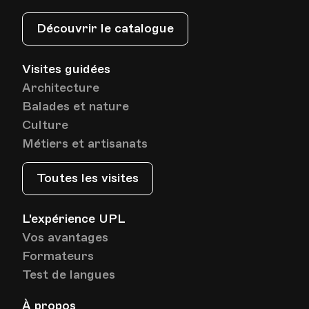
Av. de Cour 33
Découvrir le catalogue
Date
Heure
21.05.2024
19.30
Visites guidées
Architecture
HEP - Haute Ecole Pédagogique - Salle 720
Balades et nature
Lieu
1005, Lausanne
Culture
Av. de Cour 33
Métiers et artisanats
Toutes les visites
Date
Heure
28.05.2024
19.30
L'expérience UPL
HEP - Haute Ecole Pédagogique - Salle 720
Vos avantages
Lieu
1005, Lausanne
Av. de Cour 33
Formateurs
Test de langues
À propos
Date
Heure
04.06.2024
19.30