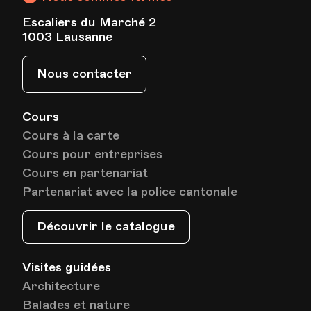
Date
Heure
23.05.2023
18.40
Escaliers du Marché 2
1003 Lausanne
HEP - Haute Ecole Pédagogique - Salle 816
Nous contacter
Lieu
1005, Lausanne
Av. de Cour 33
Cours
Cours à la carte
Date
Heure
30.05.2023
18.40
Cours pour entreprises
Cours en partenariat
HEP - Haute Ecole Pédagogique - Salle 816
Partenariat avec la police cantonale
Lieu
1005, Lausanne
Av. de Cour 33
Découvrir le catalogue
Visites guidées
Date
Heure
06.06.2023
18.40
Architecture
Balades et nature
HEP - Haute Ecole Pédagogique - Salle 816