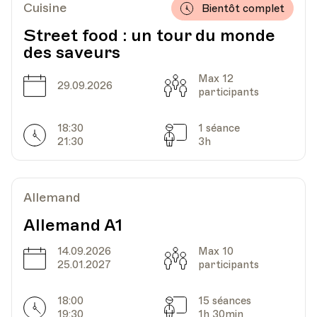
Cuisine
Bientôt complet
Date
Heure
04.04.2023
18.40
Street food : un tour du monde
des saveurs
HEP - Haute Ecole Pédagogique - Salle 816
Lieu
1005, Lausanne
Max 12
Date
Capacité
29.09.2026
Av. de Cour 33
participants
18:30
1 séance
Horarires
Séances
21:30
3h
Date
Heure
25.04.2023
18.40
HEP - Haute Ecole Pédagogique - Salle 816
Allemand
Lieu
1005, Lausanne
Av. de Cour 33
Allemand A1
14.09.2026
Max 10
Date
Capacité
25.01.2027
participants
Date
Heure
02.05.2023
18.40
18:00
15 séances
Horarires
Séances
19:30
1h 30min
HEP - Haute Ecole Pédagogique - Salle 816