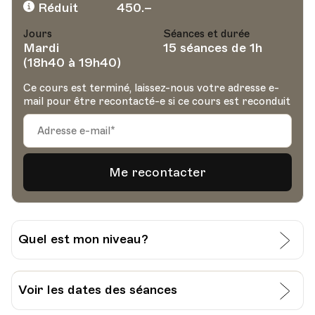
Réduit
450.–
Jours
Séances et durée
Mardi
15 séances de 1h
(18h40 à 19h40)
Ce cours est terminé, laissez-nous votre adresse e-
mail pour être recontacté-e si ce cours est reconduit
Quel est mon niveau?
J’évalue moi-même mon niveau:
Voir les dates des séances
Grille pour l’auto-évaluation du CECR