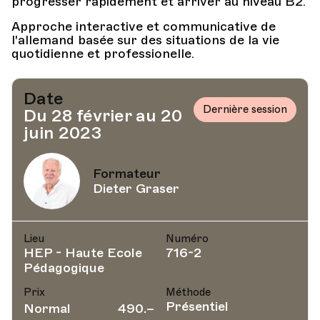
progresser rapidement et arriver au niveau B2.
Approche interactive et communicative de
l'allemand basée sur des situations de la vie
quotidienne et professionelle.
Date
Dernière session
Du 28 février au 20
juin 2023
Formateur
Dieter Graser
Lieu
Numéro
HEP - Haute Ecole
716-2
Pédagogique
Prix
Méthode
Présentiel
Normal
490.–