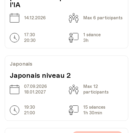
l'IA
Lieu
1005, Lausanne
Av. de Cour 33
Date
Capacité
14.12.2026
Max 6 participants
17:30
1 séance
Date
Heure
21.03.2023
18.40
Horarires
Séances
20:30
3h
HEP - Haute Ecole Pédagogique - Salle 816
Lieu
1005, Lausanne
Japonais
Av. de Cour 33
Japonais niveau 2
07.09.2026
Max 12
Date
Heure
28.03.2023
18.40
Date
Capacité
18.01.2027
participants
HEP - Haute Ecole Pédagogique - Salle 816
19:30
15 séances
Horarires
Séances
Lieu
1005, Lausanne
21:00
1h 30min
Av. de Cour 33