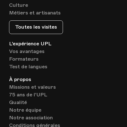
Lieu
1005, Lausanne
Culture
Av. de Cour 33
Métiers et artisanats
Toutes les visites
Date
Heure
13.06.2023
18.40
L'expérience UPL
HEP - Haute Ecole Pédagogique - Salle 816
Vos avantages
Lieu
1005, Lausanne
Formateurs
Av. de Cour 33
Test de langues
À propos
Date
Heure
20.06.2023
18.40
Missions et valeurs
75 ans de l'UPL
HEP - Haute Ecole Pédagogique - Salle 816
Qualité
Lieu
1005, Lausanne
Notre équipe
Av. de Cour 33
Notre association
Conditions générales