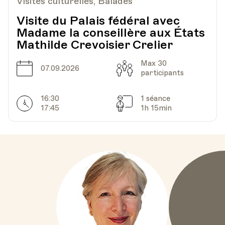
Visites culturelles, Balades
Visite du Palais fédéral avec
Madame la conseillère aux États
Mathilde Crevoisier Crelier
Max 30
Date
Capacité
07.09.2026
participants
16:30
1 séance
Horarires
Séances
17:45
1h 15min