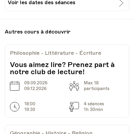
Voir les dates des séances
Date
Heure
07.05.2025
18.45
Autres cours à découvrir
GYBN - Gymnase du Bugnon - Rue du
Lieu
Bugnon 5, Lausanne - 211
Philosophie - Littérature - Écriture
Vous aimez lire? Prenez part à
notre club de lecture!
09.09.2026
Max 18
Date
Capacité
09.12.2026
participants
18:00
4 séances
Horarires
Séances
19:30
1h 30min
Géographie - Histoire - Religion