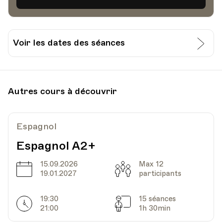
Voir les dates des séances
Date
Heure
19.06.2021
10.00
Autres cours à découvrir
UPL - Université populaire de Lausanne -
Lieu
Escaliers du Marché 25, Lausanne
Espagnol
Espagnol A2+
Date
Heure
20.06.2021
10.00
15.09.2026
Max 12
Date
Capacité
19.01.2027
participants
UPL - Université populaire de Lausanne -
Lieu
Escaliers du Marché 25, Lausanne
19:30
15 séances
Horarires
Séances
21:00
1h 30min