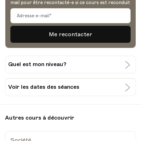
mail pour être recontacté-e si ce cours est reconduit
Quel est mon niveau?
J’évalue moi-même mon niveau:
Voir les dates des séances
Grille pour l’auto-évaluation du CECR
Date
Heure
10.02.2026
18.00
Je prends contact avec l’Université Populaire
Autres cours à découvrir
de Lausanne:
HEP - Haute Ecole Pédagogique - Salle 719
Lieu
1005, Lausanne
021 / 315 24 24
info@uplausanne.ch
Av. de Cour 33
Société