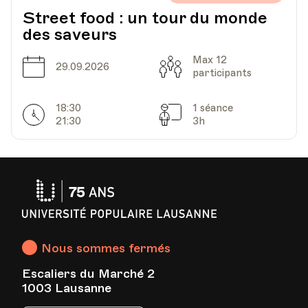
Street food : un tour du monde
HEP - Haute Ecole Pédagogique - Salle 719
des saveurs
Lieu
1005, Lausanne
Av. de Cour 33
Max 12
Date
Capacité
29.09.2026
participants
18:30
1 séance
Date
Heure
05.05.2026
18.00
Horarires
Séances
21:30
3h
HEP - Haute Ecole Pédagogique - Salle 719
Lieu
1005, Lausanne
Av. de Cour 33
Université
Populaire
Lausanne
Date
Heure
12.05.2026
18.00
Nous sommes fermés
Escaliers du Marché 2
HEP - Haute Ecole Pédagogique - Salle 719
Lieu
1003 Lausanne
1005, Lausanne
Av. de Cour 33