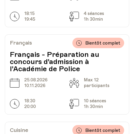
18:15
4 séances
Horarires
Séances
19:45
1h 30min
Date
Heure
31.03.2026
18.00
HEP - Haute Ecole Pédagogique - Salle 719
Français
Bientôt complet
Lieu
1005, Lausanne
Av. de Cour 33
Français - Préparation au
concours d'admission à
l'Académie de Police
Date
Heure
21.04.2026
18.00
25.08.2026
Max 12
Date
Capacité
10.11.2026
participants
HEP - Haute Ecole Pédagogique - Salle 719
Lieu
1005, Lausanne
18:30
10 séances
Horarires
Séances
Av. de Cour 33
20:00
1h 30min
Date
Heure
28.04.2026
18.00
Cuisine
Bientôt complet