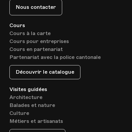
Nous contacter
Date
Heure
19.05.2026
18.00
Cours
Cours à la carte
HEP - Haute Ecole Pédagogique - Salle 719
Cours pour entreprises
Lieu
1005, Lausanne
Cours en partenariat
Av. de Cour 33
Partenariat avec la police cantonale
Découvrir le catalogue
Date
Heure
26.05.2026
18.00
Visites guidées
HEP - Haute Ecole Pédagogique - Salle 719
Lieu
1005, Lausanne
Architecture
Av. de Cour 33
Balades et nature
Culture
Métiers et artisanats
Date
Heure
02.06.2026
18.00