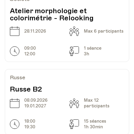
Atelier morphologie et
colorimétrie - Relooking
Date
Heure
24.02.2026
18.00
Date
Capacité
28.11.2026
Max 6 participants
HEP - Haute Ecole Pédagogique - Salle 719
Lieu
1005, Lausanne
09:00
1 séance
Av. de Cour 33
Horarires
Séances
12:00
3h
Date
Heure
03.03.2026
18.00
Russe
Russe B2
HEP - Haute Ecole Pédagogique - Salle 719
Lieu
1005, Lausanne
08.09.2026
Max 12
Date
Capacité
Av. de Cour 33
19.01.2027
participants
18:00
15 séances
Horarires
Séances
19:30
1h 30min
Date
Heure
10.03.2026
18.00