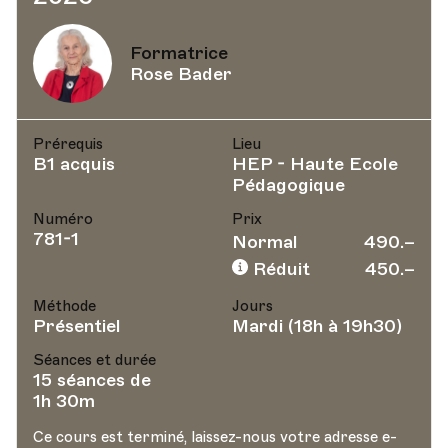
Formatrice
Rose Bader
Prérequis
Lieu
B1 acquis
HEP - Haute Ecole
Pédagogique
Numéro
Prix
781-1
Normal
490.–
Réduit
450.–
Méthode
Jours
Présentiel
Mardi (18h à 19h30)
Séances et durée
15 séances de
1h 30m
Ce cours est terminé, laissez-nous votre adresse e-