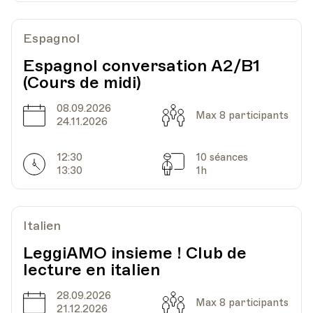
HEP - Haute Ecole Pédagogique - Salle 719
Espagnol
Lieu
1005, Lausanne
Av. de Cour 33
Espagnol conversation A2/B1
(Cours de midi)
08.09.2026
Date
Heure
17.03.2026
18.00
Date
Capacité
Max 8 participants
24.11.2026
HEP - Haute Ecole Pédagogique - Salle 719
12:30
10 séances
Horarires
Séances
Lieu
1005, Lausanne
13:30
1h
Av. de Cour 33
Italien
Date
Heure
24.03.2026
18.00
LeggiAMO insieme ! Club de
lecture en italien
HEP - Haute Ecole Pédagogique - Salle 719
Lieu
1005, Lausanne
28.09.2026
Date
Capacité
Max 8 participants
Av. de Cour 33
21.12.2026