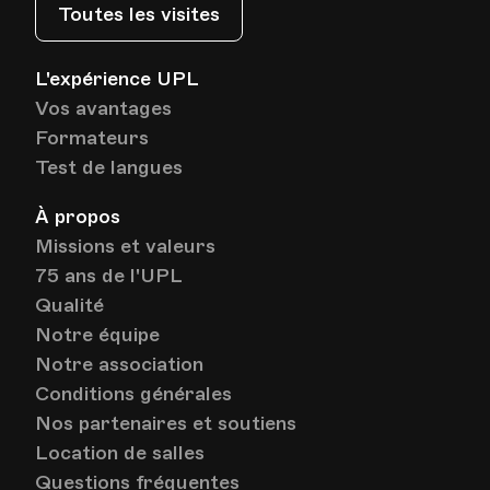
Toutes les visites
HEP - Haute Ecole Pédagogique - Salle 719
Lieu
1005, Lausanne
L'expérience UPL
Av. de Cour 33
Vos avantages
Formateurs
Test de langues
Date
Heure
09.06.2026
18.00
À propos
HEP - Haute Ecole Pédagogique - Salle 719
Missions et valeurs
Lieu
1005, Lausanne
75 ans de l'UPL
Av. de Cour 33
Qualité
Notre équipe
Notre association
Conditions générales
Nos partenaires et soutiens
Location de salles
Questions fréquentes