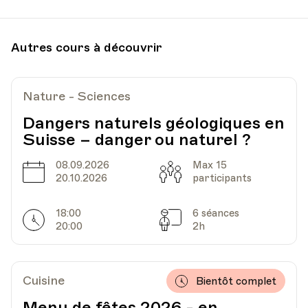
Date
Heure
02.11.2022
18.00
Autres cours à découvrir
HEP - Haute Ecole Pédagogique - Salle 816
Lieu
1005, Lausanne
Av. de Cour 33
Nature - Sciences
Dangers naturels géologiques en
Suisse – danger ou naturel ?
Date
Heure
09.11.2022
18.00
08.09.2026
Max 15
Date
Capacité
20.10.2026
participants
HEP - Haute Ecole Pédagogique - Salle 816
Lieu
1005, Lausanne
18:00
6 séances
Av. de Cour 33
Horarires
Séances
20:00
2h
Date
Heure
16.11.2022
18.00
Cuisine
Bientôt complet
Menu de fêtes 2026 - en