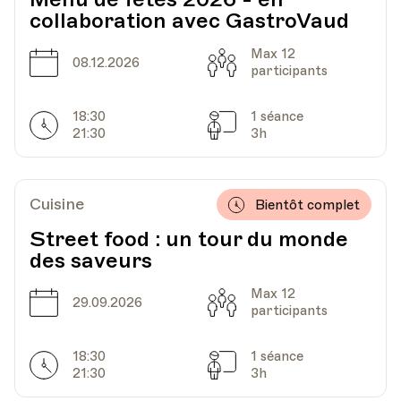
HEP - Haute Ecole Pédagogique - Salle 816
collaboration avec GastroVaud
Lieu
1005, Lausanne
Av. de Cour 33
Max 12
Date
Capacité
08.12.2026
participants
Date
Heure
23.11.2022
18.00
18:30
1 séance
Horarires
Séances
21:30
3h
HEP - Haute Ecole Pédagogique - Salle 816
Lieu
1005, Lausanne
Av. de Cour 33
Cuisine
Bientôt complet
Street food : un tour du monde
des saveurs
Max 12
Date
Capacité
29.09.2026
participants
18:30
1 séance
Horarires
Séances
21:30
3h