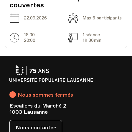
couvertes
Date
Capacité
22.09.2026
Max 6 participants
18:30
1 séance
Horarires
Séances
20:00
1h 30min
Université
Populaire
Lausanne
Nous sommes fermés
Escaliers du Marché 2
1003 Lausanne
Nous contacter