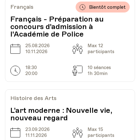
Av. de Cour 33
Français
Bientôt complet
Français - Préparation au
concours d'admission à
Date
Heure
15.11.2021
18.30
l'Académie de Police
25.08.2026
Max 12
Date
Capacité
HEP - Haute Ecole Pédagogique
10.11.2026
participants
Lieu
1005, Lausanne
Av. de Cour 33
18:30
10 séances
Horarires
Séances
20:00
1h 30min
Date
Heure
22.11.2021
18.30
Histoire des Arts
HEP - Haute Ecole Pédagogique
L’art moderne : Nouvelle vie,
Lieu
1005, Lausanne
nouveau regard
Av. de Cour 33
23.09.2026
Max 15
Date
Capacité
11.11.2026
participants