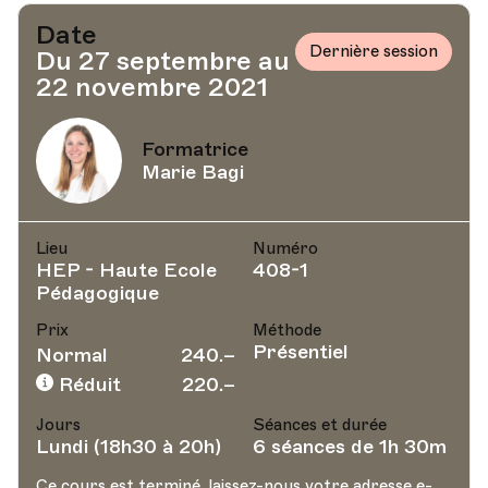
Date
Dernière session
Du 27 septembre au
22 novembre 2021
Formatrice
Marie Bagi
Lieu
Numéro
HEP - Haute Ecole
408-1
Pédagogique
Prix
Méthode
Présentiel
Normal
240.–
Réduit
220.–
Jours
Séances et durée
Lundi (18h30 à 20h)
6 séances de 1h 30m
Ce cours est terminé, laissez-nous votre adresse e-