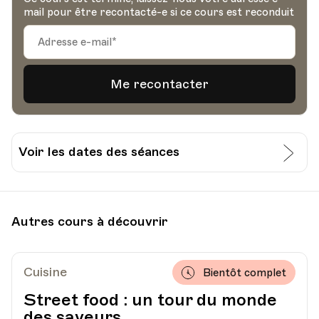
mail pour être recontacté-e si ce cours est reconduit
Voir les dates des séances
Date
Heure
27.09.2021
18.30
Autres cours à découvrir
HEP - Haute Ecole Pédagogique
Lieu
1005, Lausanne
Av. de Cour 33
Cuisine
Bientôt complet
Street food : un tour du monde
des saveurs