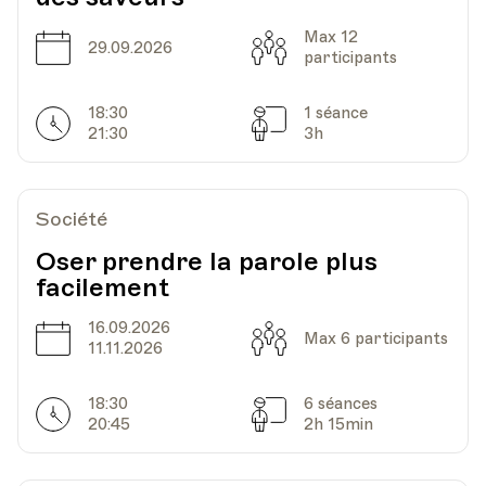
Date
Heure
04.10.2021
18.30
Max 12
Date
Capacité
29.09.2026
participants
HEP - Haute Ecole Pédagogique
Lieu
1005, Lausanne
18:30
1 séance
Av. de Cour 33
Horarires
Séances
21:30
3h
Date
Heure
01.11.2021
18.30
Société
Oser prendre la parole plus
HEP - Haute Ecole Pédagogique
facilement
Lieu
1005, Lausanne
Av. de Cour 33
16.09.2026
Date
Capacité
Max 6 participants
11.11.2026
Date
Heure
08.11.2021
18.30
18:30
6 séances
Horarires
Séances
20:45
2h 15min
HEP - Haute Ecole Pédagogique
Lieu
1005, Lausanne