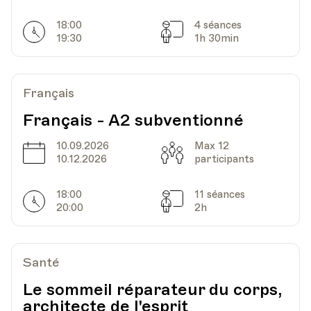
18:00
4 séances
Horarires
Séances
19:30
1h 30min
Date
Heure
05.03.2025
19.45
HEP - Haute Ecole Pédagogique - Salle 723
Français
Lieu
1005, Lausanne
Av. de Cour 33
Français - A2 subventionné
10.09.2026
Max 12
Date
Capacité
10.12.2026
participants
Date
Heure
12.03.2025
19.45
18:00
11 séances
Horarires
Séances
HEP - Haute Ecole Pédagogique - Salle 723
20:00
2h
Lieu
1005, Lausanne
Av. de Cour 33
Santé
Le sommeil réparateur du corps,
Date
Heure
19.03.2025
19.45
architecte de l'esprit