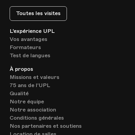
Toutes les visites
Date
Heure
04.06.2025
19.45
L'expérience UPL
HEP - Haute Ecole Pédagogique - Salle 723
Vos avantages
Lieu
1005, Lausanne
Av. de Cour 33
Formateurs
Test de langues
À propos
Date
Heure
11.06.2025
19.45
Missions et valeurs
75 ans de l'UPL
HEP - Haute Ecole Pédagogique - Salle 723
Qualité
Lieu
1005, Lausanne
Av. de Cour 33
Notre équipe
Notre association
Conditions générales
Nos partenaires et soutiens
Location de salles