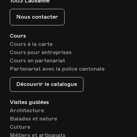
1003 Lausanne
HEP - Haute Ecole Pédagogique - Salle 723
Lieu
1005, Lausanne
Nous contacter
Av. de Cour 33
Cours
Cours à la carte
Date
Heure
21.05.2025
19.45
Cours pour entreprises
Cours en partenariat
HEP - Haute Ecole Pédagogique - Salle 723
Lieu
1005, Lausanne
Partenariat avec la police cantonale
Av. de Cour 33
Découvrir le catalogue
Date
Heure
28.05.2025
19.45
Visites guidées
Architecture
HEP - Haute Ecole Pédagogique - Salle 723
Balades et nature
Lieu
1005, Lausanne
Culture
Av. de Cour 33
Métiers et artisanats