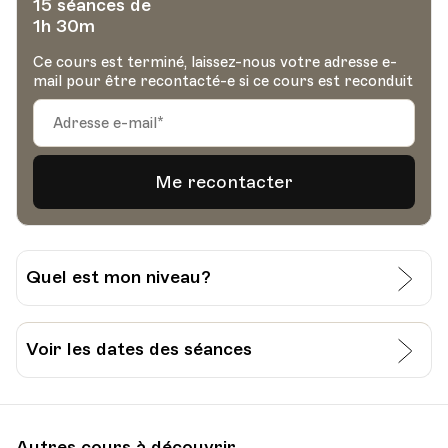
15 séances de
1h 30m
Ce cours est terminé, laissez-nous votre adresse e-
mail pour être recontacté-e si ce cours est reconduit
Quel est mon niveau?
J’évalue moi-même mon niveau:
Voir les dates des séances
Grille pour l’auto-évaluation du CECR
Date
Heure
05.02.2025
19.45
Je passe un test à l’Université Populaire de
Autres cours à découvrir
Lausanne: