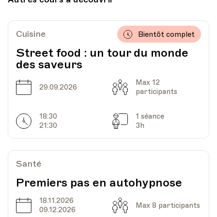
HEP - Haute Ecole Pédagogique - Salle 723
Lieu
1005, Lausanne
Découvrir
Ajouter au panier (CHF 15.-)
Av. de Cour 33
Cuisine
Bientôt complet
Street food : un tour du monde
des saveurs
Date
Heure
12.02.2025
19.45
Max 12
Date
Capacité
29.09.2026
participants
HEP - Haute Ecole Pédagogique - Salle 723
Lieu
1005, Lausanne
18:30
1 séance
Av. de Cour 33
Horarires
Séances
21:30
3h
Date
Heure
26.02.2025
19.45
Santé
Premiers pas en autohypnose
HEP - Haute Ecole Pédagogique - Salle 723
Lieu
1005, Lausanne
18.11.2026
Av. de Cour 33
Date
Capacité
Max 8 participants
09.12.2026