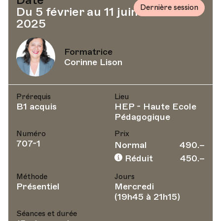
Date
Dernière session
Du 5 février au 11 juin
2025
Formatrice
Corinne Lison
Prérequis
Lieu
B1 acquis
HEP - Haute Ecole
Pédagogique
Numéro
Prix
707-1
Normal
490.–
Réduit
450.–
Méthode
Jours
Présentiel
Mercredi
(19h45 à 21h15)
Séances et durée