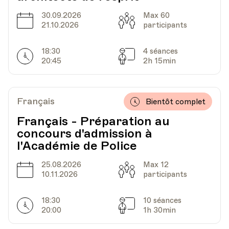
HEP - Haute Ecole Pédagogique - Salle 723
30.09.2026
Max 60
Date
Capacité
Lieu
1005, Lausanne
21.10.2026
participants
Av. de Cour 33
18:30
4 séances
Horarires
Séances
20:45
2h 15min
Date
Heure
26.03.2025
19.45
Français
Bientôt complet
HEP - Haute Ecole Pédagogique - Salle 723
Lieu
1005, Lausanne
Français - Préparation au
Av. de Cour 33
concours d'admission à
l'Académie de Police
25.08.2026
Max 12
Date
Heure
02.04.2025
19.45
Date
Capacité
10.11.2026
participants
HEP - Haute Ecole Pédagogique - Salle 723
18:30
10 séances
Lieu
Horarires
1005, Lausanne
Séances
20:00
1h 30min
Av. de Cour 33