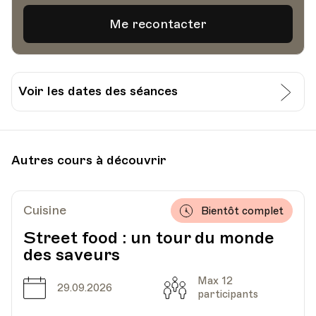
Voir les dates des séances
Date
Heure
07.11.2023
18.30
Autres cours à découvrir
UPL - Université populaire de Lausanne -
Lieu
Escaliers du Marché 2, Lausanne
Cuisine
Bientôt complet
Street food : un tour du monde
des saveurs
Date
Heure
21.11.2023
18.30
Max 12
Date
Capacité
29.09.2026
UPL - Université populaire de Lausanne -
participants
Lieu
Escaliers du Marché 2, Lausanne