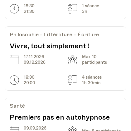
18:30
1 séance
Horarires
Séances
21:30
3h
Date
Heure
13.12.2023
18.30
Philosophie - Littérature - Écriture
UPL - Université populaire de Lausanne -
Lieu
Escaliers du Marché 2, Lausanne
Vivre, tout simplement !
17.11.2026
Max 10
Date
Capacité
08.12.2026
participants
18:30
4 séances
Horarires
Séances
20:00
1h 30min
Santé
Premiers pas en autohypnose
09.09.2026
Date
Capacité
Max 8 participants