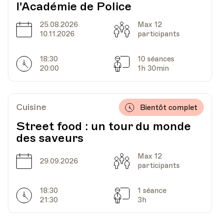
l'Académie de Police
UPL - Université populaire de Lausanne -
Lieu
25.08.2026
Max 12
Date
Capacité
Escaliers du Marché 2, Lausanne
10.11.2026
participants
18:30
10 séances
Horarires
Séances
20:00
1h 30min
Cuisine
Bientôt complet
Street food : un tour du monde
des saveurs
Max 12
Date
Capacité
29.09.2026
participants
18:30
1 séance
Horarires
Séances
21:30
3h