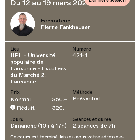
Dernière session
Du 12 au 19 mars 2023
Formateur
Pierre Fankhauser
Lieu
Numéro
UPL - Université
421-1
populaire de
Lausanne - Escaliers
du Marché 2,
Lausanne
Prix
Méthode
Présentiel
Normal
350.–
Réduit
320.–
Jours
Séances et durée
Dimanche (10h à 17h)
2 séances de 7h
Ce cours est terminé, laissez-nous votre adresse e-