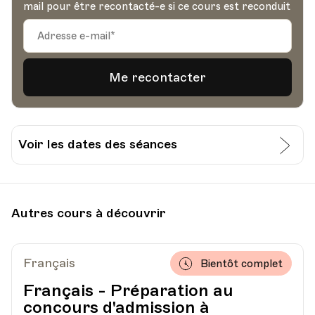
mail pour être recontacté-e si ce cours est reconduit
Voir les dates des séances
Date
Heure
12.03.2023
10.00
Autres cours à découvrir
UPL - Université populaire de Lausanne -
Lieu
Escaliers du Marché 2, Lausanne
Français
Bientôt complet
Français - Préparation au
concours d'admission à
Date
Heure
19.03.2023
10.00