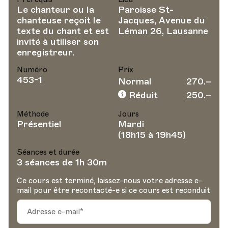
Le chanteur ou la
Paroisse St-
chanteuse reçoit le
Jacques, Avenue du
texte du chant et est
Léman 26, Lausanne
invité à utiliser son
enregistreur.
Numéro
Prix
453-1
Normal
270.–
Réduit
250.–
Méthode
Jours
Présentiel
Mardi
(18h15 à 19h45)
Séances et durée
3 séances de 1h 30m
Ce cours est terminé, laissez-nous votre adresse e-
mail pour être recontacté-e si ce cours est reconduit