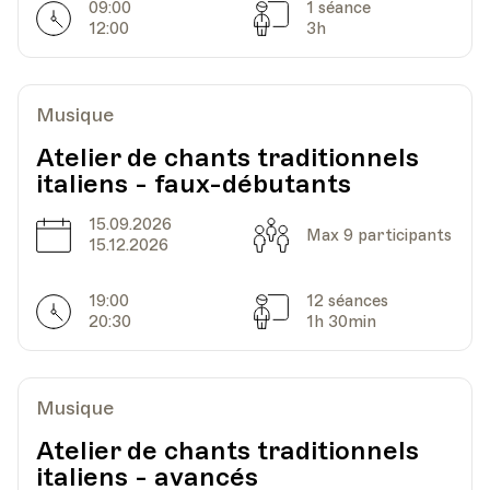
09:00
1 séance
Horarires
Séances
12:00
3h
Date
Heure
14.06.2022
18.15
Musique
Paroisse St-Jacques, Avenue du Léman 26,
Lieu
Lausanne
Atelier de chants traditionnels
italiens - faux-débutants
15.09.2026
Date
Capacité
Max 9 participants
15.12.2026
19:00
12 séances
Horarires
Séances
20:30
1h 30min
Musique
Atelier de chants traditionnels
italiens - avancés