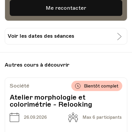
Voir les dates des séances
Date
Heure
31.05.2022
18.15
Autres cours à découvrir
Paroisse St-Jacques, Avenue du Léman 26,
Lieu
Lausanne
Société
Bientôt complet
Atelier morphologie et
colorimétrie - Relooking
Date
Heure
07.06.2022
18.15
Date
Capacité
26.09.2026
Max 6 participants
Paroisse St-Jacques, Avenue du Léman 26,
Lieu
Lausanne