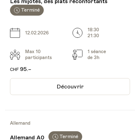
Les mijotés, des plats réconfortants
Terminé
18:30
Date
Heure
12.02.2026
21:30
Max 10
1 séance
Participants
Cours
participants
de 3h
95.–
CHF
Découvrir
Allemand
Terminé
Allemand A0