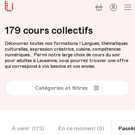
Panier
Mon
Université
compt
Populaire
Lausanne
179 cours collectifs
Découvrez toutes nos formations ! Langues, thématiques
culturelles, expression créatrice, cuisine, compétences
numériques... Parmi notre large choix de cours du soir
pour adultes à Lausanne, vous pourrez trouver une offre
qui correspond à vos besoins et vos envies.
Catégories et filtres
À venir (173)
En ce moment (6)
Passés