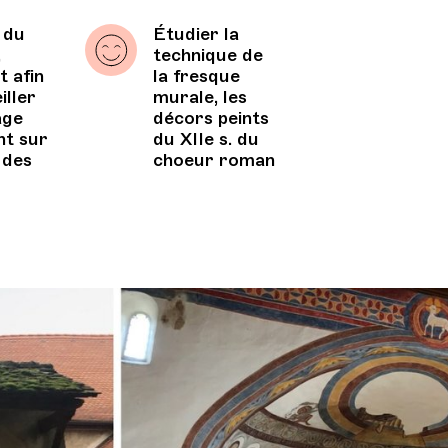
 du
Étudier la
,
technique de
t afin
la fresque
iller
murale, les
age
décors peints
nt sur
du XIIe s. du
 des
choeur roman