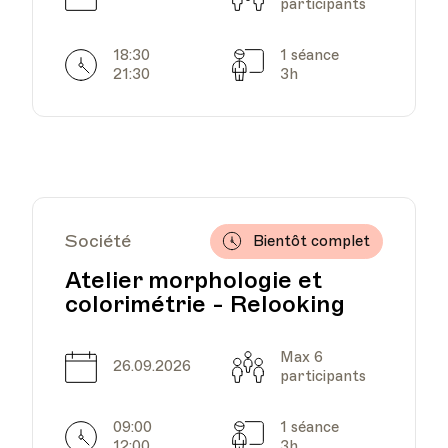
participants
18:30
1 séance
Horarires
Séances
21:30
3h
Société
Bientôt complet
Atelier morphologie et
colorimétrie - Relooking
Max 6
Date
Capacité
26.09.2026
participants
09:00
1 séance
Horarires
Séances
12:00
3h