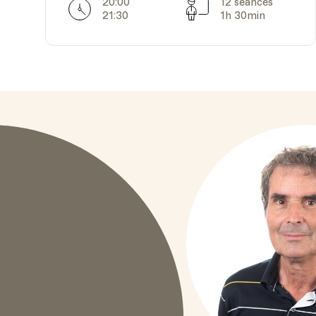
20:00
12 séances
Horarires
Séances
21:30
1h 30min