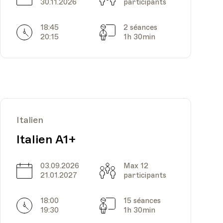
30.11.2026
participants
18:45
2 séances
Horarires
Séances
20:15
1h 30min
Italien
Italien A1+
03.09.2026
Max 12
Date
Capacité
21.01.2027
participants
18:00
15 séances
Horarires
Séances
19:30
1h 30min