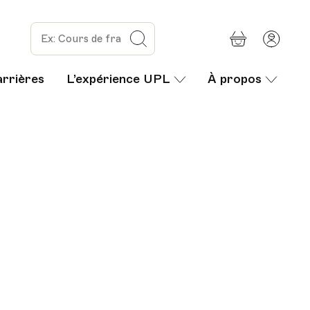
Panier
Mon
Rechercher
com
arrières
L’expérience UPL
À propos