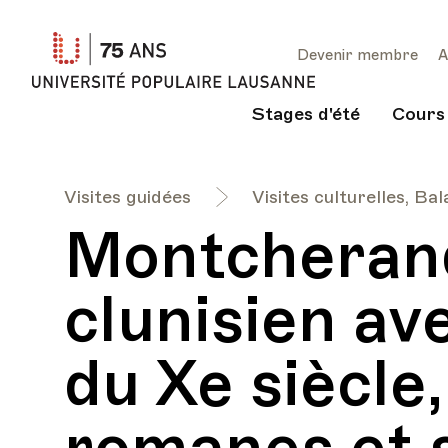
Université
Devenir membre
A
Populaire
Lausanne
Stages d'été
Cours
Visites guidées
Visites culturelles, Ba
Montcherand
clunisien av
du Xe siècle
romanes et 