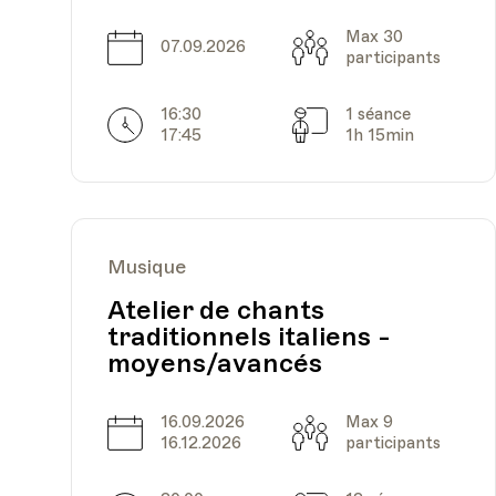
Max 30
Date
Capacité
07.09.2026
participants
16:30
1 séance
Horarires
Séances
17:45
1h 15min
Musique
Atelier de chants
traditionnels italiens -
moyens/avancés
16.09.2026
Max 9
Date
Capacité
16.12.2026
participants