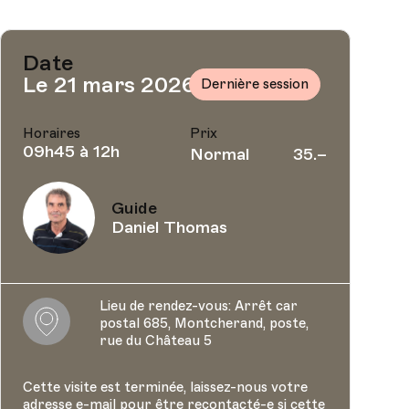
Date
Le 21 mars 2026
Dernière session
Horaires
Prix
09h45 à 12h
Normal
35.–
Guide
Daniel Thomas
Lieu de rendez-vous: Arrêt car
Location
postal 685, Montcherand, poste,
rue du Château 5
Cette visite est terminée, laissez-nous votre
adresse e-mail pour être recontacté-e si cette