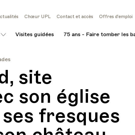
ctualités
Chœur UPL
Contact et accès
Offres d'emploi
Visites guidées
75 ans - Faire tomber les b
lades
, site
ec son église
, ses fresques
son château