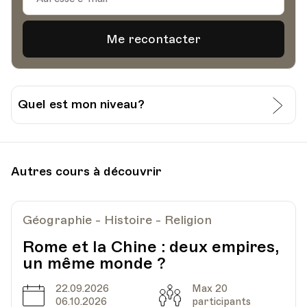
Quel est mon niveau?
J’évalue moi-même mon niveau:
Grille pour l’auto-évaluation du CECR
Autres cours à découvrir
Je passe un test à l’Université Populaire de
Géographie - Histoire - Religion
Lausanne:
Rome et la Chine : deux empires,
Découvrir
Ajouter au panier (CHF 15.-)
un même monde ?
22.09.2026
Max 20
Date
Capacité
06.10.2026
participants